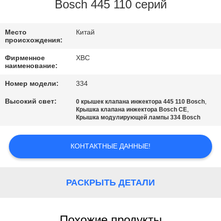
Bosch 445 110 серий
ПРОВЕРКА
КАЧЕСТВА
Место
Китай
происхождения:
Фирменное
XBC
СВЯЖИТЕСЬ
наименование:
МЫ
Номер модели:
334
Высокий свет:
,
0 крышек клапана инжектора 445 110 Bosch
,
НОВОСТИ
Крышка клапана инжектора Bosch CE
Крышка модулирующей лампы 334 Bosch
КАРТА
КОНТАКТНЫЕ ДАННЫЕ!
САЙТА
РАСКРЫТЬ ДЕТАЛИ
PRIVACY
POLICY
Похожие продукты