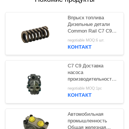
Впрыск топлива
Дизельные детали
Common Rail C7 C9
Впрыскная пружина
negotiable MOQ:6 шт.
КОНТАКТ
C7 C9 Доставка
насоса
производительность
дизельные части
negotiable MOQ:1pc
железнодорожные
КОНТАКТ
компоненты
Автомобильная
промышленность
Общая железная