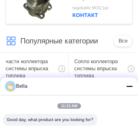
дорога C6.4
negotiable MOQ:1pc
Трансферный насос
КОНТАКТ
292-3751 Для
дизельных деталей
Популярные категории
Все
части коллектора
Сопло коллектора
системы впрыска
системы впрыска
топлива
топлива
Bella
Модулирующая
Инжектор
лампа коллектора
коллектора системы
11:33 AM
системы впрыска
впрыска топлива
топлива
Good day, what product are you looking for?
Суд теста
Дизельный плунжер