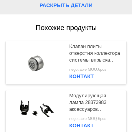
РАСКРЫТЬ ДЕТАЛИ
Похожие продукты
Клапан плиты
отверстия коллектора
системы впрыска
топлива
negotiable MOQ:6pcs
модулирующей
КОНТАКТ
лампы впрыски G4
для Denso Piezo
Модулирующая
лампа 28373983
аксессуаров
инжектора коллектора
negotiable MOQ:6pcs
системы впрыска
КОНТАКТ
топлива для