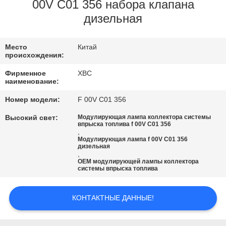
00V C01 356 набора клапана
ПРОВЕРКА
дизельная
КАЧЕСТВА
Место
Китай
происхождения:
СВЯЖИТЕСЬ
Фирменное
XBC
МЫ
наименование:
Номер модели:
F 00V C01 356
НОВОСТИ
Высокий свет:
Модулирующая лампа коллектора системы
впрыска топлива f 00V C01 356
,
Модулирующая лампа f 00V C01 356
КАРТА
дизельная
,
САЙТА
OEM модулирующей лампы коллектора
системы впрыска топлива
PRIVACY
КОНТАКТНЫЕ ДАННЫЕ!
POLICY