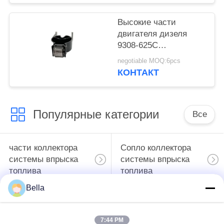
дизельного 625C
Высокие части
двигателя дизеля
9308-625C
модулирующей
negotiable MOQ:6pcs
лампы инжектора
КОНТАКТ
давления 28394612
Популярные категории
Все
части коллектора
Сопло коллектора
системы впрыска
системы впрыска
топлива
топлива
Bella
Модулирующая
Инжектор
лампа коллектора
коллектора системы
7:44 PM
системы впрыска