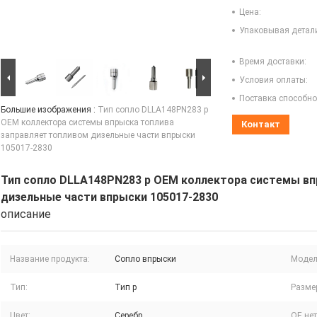
Цена:
Упаковывая детал
Время доставки:
Условия оплаты:
Поставка способно
Большие изображения :
Тип сопло DLLA148PN283 p
OEM коллектора системы впрыска топлива
Контакт
заправляет топливом дизельные части впрыски
105017-2830
Тип сопло DLLA148PN283 p OEM коллектора системы вп
дизельные части впрыски 105017-2830
описание
Название продукта:
Сопло впрыски
Модел
Тип:
Тип p
Разме
Цвет:
Серебр
OE нет