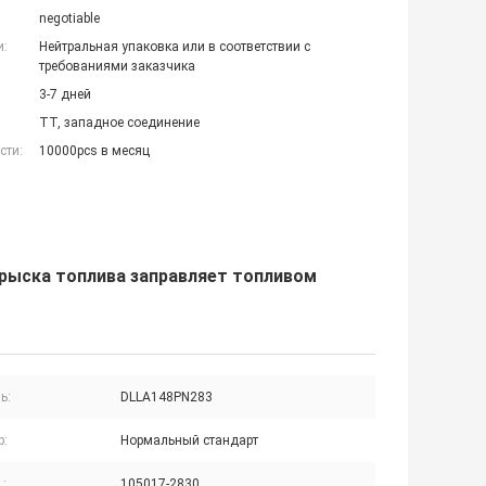
negotiable
и:
Нейтральная упаковка или в соответствии с
требованиями заказчика
3-7 дней
TT, западное соединение
сти:
10000pcs в месяц
рыска топлива заправляет топливом
ь:
DLLA148PN283
р:
Нормальный стандарт
.:
105017-2830