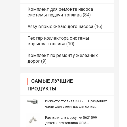
Комплект для ремонта насоса
системы подачи топлива
(84)
Assy впрыскивающего насоса
(16)
Тестер коллектора системы
впрыска топлива
(10)
Комплект по ремонту железных
дорог
(9)
САМЫЕ ЛУЧШИЕ
ПРОДУКТЫ
Инжектор топлива ISO 9001 разделяет
части двигателя дизеля сопла
коллектора системы впрыска топлива
DLLA155P965
Распылитель форсунки 5621599
дизельного топлива OEM