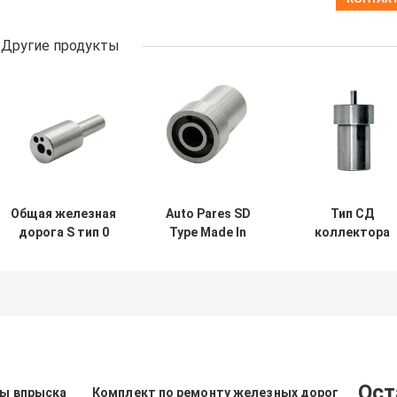
Другие продукты
Общая железная
Auto Pares SD
Тип СД
дорога S тип 0
Type Made In
коллектора
433 271 774
China Форсунка
системы
Дизельное
дизельного
впрыска
топливо впрыск
топлива
топлива
ноздри
DN0SDN187
высокого
DLLA124S1001
давления
разделяет
сопло ДН0СД1
КР форсунки
Ост
мы впрыска
Комплект по ремонту железных дорог