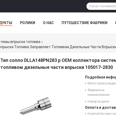
ДУКТЫ
РОЛИКИ
О НАС
ПУТЕШЕСТВИЕ ФАБРИКИ
стемы впрыска топлива
Впрыска Топлива Заправляет Топливом Дизельные Части Впрыски
Тип сопло DLLA148PN283 p OEM коллектора систе
топливом дизельные части впрыски 105017-2830
Подробная инфор
Место происхожде
Фирменное
наименование:
Номер модели:
Оплата и достав
Количество мин за