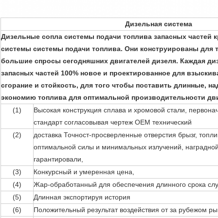
Дизельная система
Дизельные сопла системы подачи топлива запасных частей к
системы системы подачи топлива. Они конструированы для 
большие спросы сегодняшних двигателей дизеля. Каждая ди
запасных частей 100% новое и проектированное для взыскив
сгорание и стойкость, для того чтобы поставить длинные, н
экономию топлива для оптимальной производительности дви
(1)
Высокая конструкция сплава и хромовой стали, первон
стандарт согласовывая чертеж OEM технический
(2)
доставка Точност-просверленные отверстия брызг, топли
оптимальной силы и минимальных излучений, наградной
гарантировали,
(3)
Конкурсный и умеренная цена,
(4)
Жар-обработанный для обеспечения длинного срока слу
(5)
Длинная экспортируя история
(6)
Положительный результат воздействия от за рубежом ры