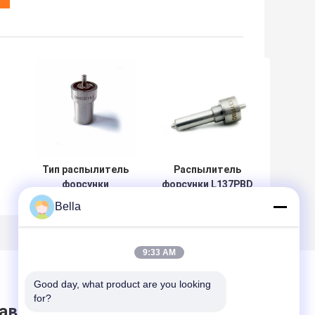
Тип распылитель
Распылитель
форсунки
форсунки L137PBD
DN0SD193 ISO
дизельного топлива
Bella
высокоскоростной
инжектора
стальной SD
02401Z/02901D/03701D
дизельного
33800-4X800
9:33 AM
топлива запасных
частей
Good day, what product are you looking 
26
for?
авить сообщение