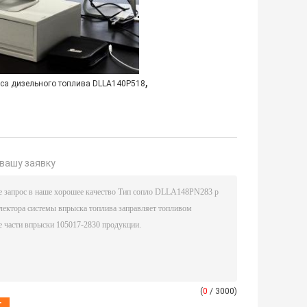
,
са дизельного топлива DLLA140P518
вашу заявку
(
0
/ 3000)