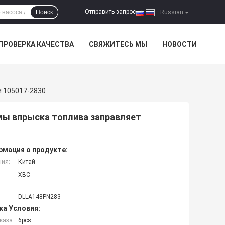
Отправить запрос
Поиск
|
Russian
ПРОВЕРКА КАЧЕСТВА
СВЯЖИТЕСЬ МЫ
НОВОСТИ
 105017-2830
мы впрыска топлива заправляет
мация о продукте:
ния:
Китай
XBC
DLLA148PN283
ка Условия:
каза:
6pcs