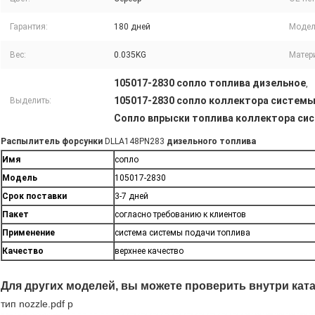
Гарантия:
180 дней
Модел
Вес:
0.035KG
Матер
105017-2830 сопло топлива дизельное
,
105017-2830 сопло коллектора системы
Выделить:
Сопло впрыски топлива коллектора си
Распылитель форсунки
DLLA148PN283
дизельного топлива
Имя
сопло
Модель
105017-2830
Срок поставки
3-7 дней
Пакет
согласно требованию к клиентов
Применение
система системы подачи топлива
Качество
верхнее качество
Для других моделей, вы можете проверить внутри ката
тип nozzle.pdf p