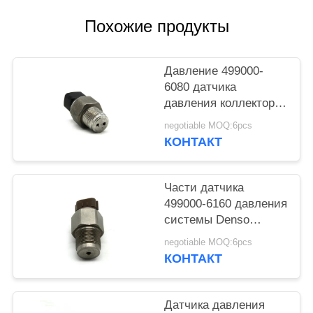
Похожие продукты
Давление 499000-
6080 датчика
давления коллектора
системы впрыска
negotiable MOQ:6pcs
топлива впрыски
КОНТАКТ
ISO9001 высокое
Части датчика
499000-6160 давления
системы Denso
автоматическое
negotiable MOQ:6pcs
дизельное высокое
КОНТАКТ
запасные
Датчика давления