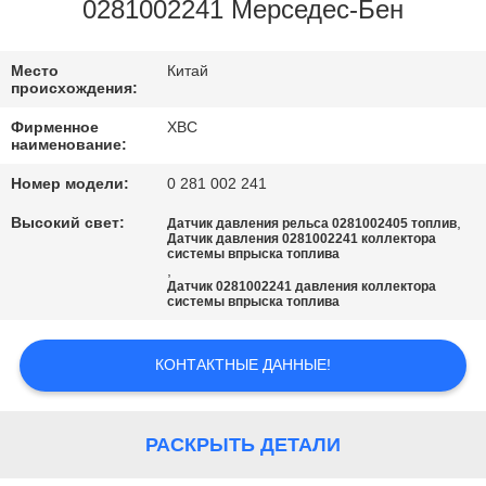
0281002241 Мерседес-Бен
ПРОВЕРКА
КАЧЕСТВА
Место
Китай
происхождения:
Фирменное
XBC
СВЯЖИТЕСЬ
наименование:
МЫ
Номер модели:
0 281 002 241
Высокий свет:
,
Датчик давления рельса 0281002405 топлив
Датчик давления 0281002241 коллектора
НОВОСТИ
системы впрыска топлива
,
Датчик 0281002241 давления коллектора
системы впрыска топлива
КАРТА
САЙТА
КОНТАКТНЫЕ ДАННЫЕ!
PRIVACY
РАСКРЫТЬ ДЕТАЛИ
POLICY