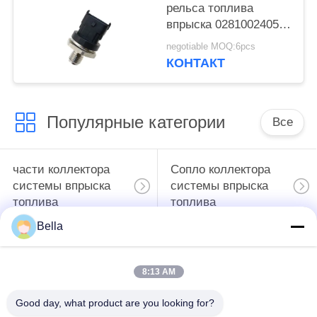
рельса топлива
впрыска 0281002405
высокого общая для
negotiable MOQ:6pcs
тележек
КОНТАКТ
Популярные категории
Все
части коллектора
Сопло коллектора
системы впрыска
системы впрыска
топлива
топлива
Bella
Модулирующая
Инжектор
лампа коллектора
коллектора системы
8:13 AM
системы впрыска
впрыска топлива
топлива
Good day, what product are you looking for?